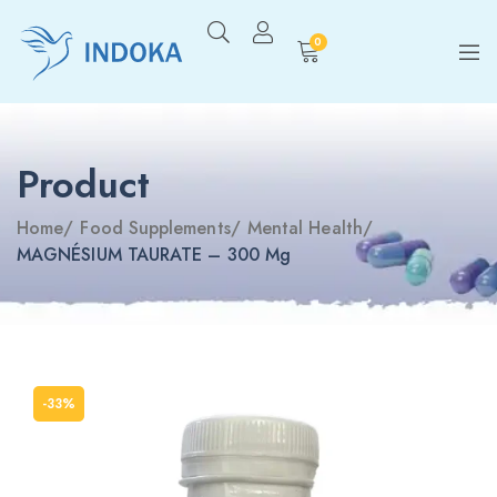
0
Product
Home
/
Food Supplements
/
Mental Health
/
MAGNÉSIUM TAURATE – 300 Mg
-33%